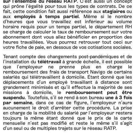
sur l’ensemble du réseau RATP
. C’est aussi un concept
qui prône l’égalité pour tous les types de contrats. De ce
fait, cette condition fait aussi référence aux
stagiaires
ou
aux
employés à temps partiel
. Même si le nombre
d’heures que vous travaillez est inférieur au volume
horaire requis pour un temps partiel, le département RH
se charge de calculer le taux de remboursement sur votre
abonnement dont vous allez bénéficier en proportion des
heures travaillées. Vous pourrez retrouver tout ceci sur
votre fiche de paie, en dessous de vos cotisations sociales.
Tenant compte des changements post-pandémiques et de
l’installation du
télétravail
à grande échelle, il est possible
que l’employeur ne prenne plus en charge le
remboursement des frais de transport Navigo de certains
salariés qui télétravaillent à domicile. Étant donné que les
déplacements d’un employé travaillant à distance sont
grandement minimisés et qu’il effectue la majorité de ses
missions à domicile, le
remboursement peut être
suspendu
. Toutefois, s’il se rend à son bureau
une à 3 fois
par semaine
, dans ce cas de figure, l’employeur n’aura
aucunement le droit d’arrêter cette procédure. La prise
en charge de la mobilité du salarié par l’employeur restera
toujours la même étant donné que le prix de la carte
mensuelle n’est pas modifié et reste le même s’il s’agit
d’un seul ou de multiples trajets sur le réseau RATP.