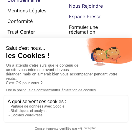
Nous Rejoindre
Mentions Légales
Espace Presse
Conformité
Formuler une
Trust Center
réclamation
Cookies
CGU
Betterway SAS au capital de 275 407,80€, 120 quai de Jemmapes, 75010,
RCS Paris B 879 207 348 est une société enregistrée par l’Autorité de
Contrôle Prudentiel et de Résolution, enregistrement consultable dans le
Registre des agents financiers (www.regafi.fr) en tant qu’agent de
services de paiement de l’établissement de monnaie électronique