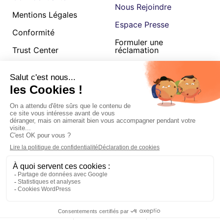
Nous Rejoindre
Mentions Légales
Espace Presse
Conformité
Formuler une
Trust Center
réclamation
Cookies
CGU
Betterway SAS au capital de 275 407,80€, 120 quai de Jemmapes, 75010,
RCS Paris B 879 207 348 est une société enregistrée par l’Autorité de
Contrôle Prudentiel et de Résolution, enregistrement consultable dans le
Registre des agents financiers (www.regafi.fr) en tant qu’agent de
services de paiement de l’établissement de monnaie électronique
Treezor, dont le siège social est situé au 33 rue de Wagram, 75017 Paris.