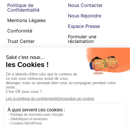
Politique de
Nous Contacter
Confidentialité
Nous Rejoindre
Mentions Légales
Espace Presse
Conformité
Formuler une
Trust Center
réclamation
Cookies
CGU
Betterway SAS au capital de 275 407,80€, 120 quai de Jemmapes, 75010,
RCS Paris B 879 207 348 est une société enregistrée par l’Autorité de
Contrôle Prudentiel et de Résolution, enregistrement consultable dans le