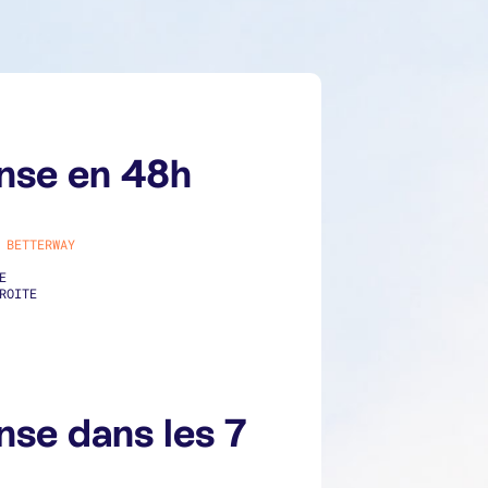
nse en 48h
 BETTERWAY
E
DROITE
nse dans les 7