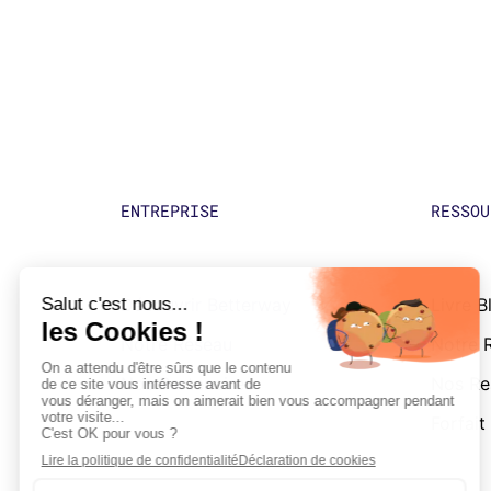
ENTREPRISE
RESSOU
Découvrir Betterway
Livre B
Notre Réseau
Notre 
Nos Partenaires
Nos Re
Forfait